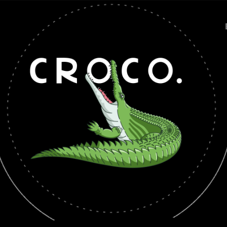
EN
/
RU