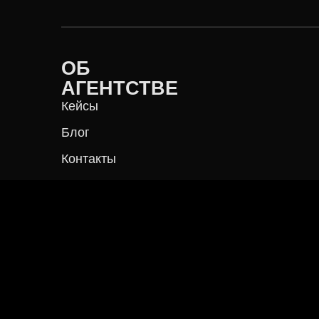
Блог
Контакты
Презентация
* запрещенная в России
экстремистская организация