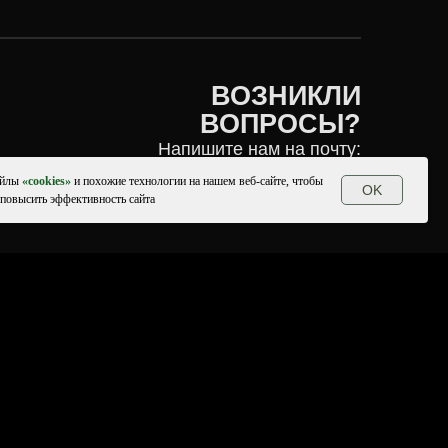
info@crocobusiness.com
айлы
«
cookies
»
и похожие технологии на нашем веб-сайте, чтобы
OK
 повысить эффективность сайта
© 2020-2026
All Right Reserved.
 обработки персональных данных