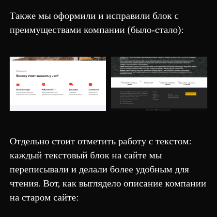
Также мы оформили и исправили блок с
преимуществами компании (было-стало):
Отдельно стоит отметить работу с текстом:
каждый текстовый блок на сайте мы
ОБ АГЕНТСТВЕ
УСЛУГИ
переписывали и делали более удобным для
чтения. Вот, как выглядело описание компании
Контакты
Создание самописных
сайтов
Блог
на старом сайте:
Создание сайтов на Tilda
Кейсы
Комплексный маркетинг