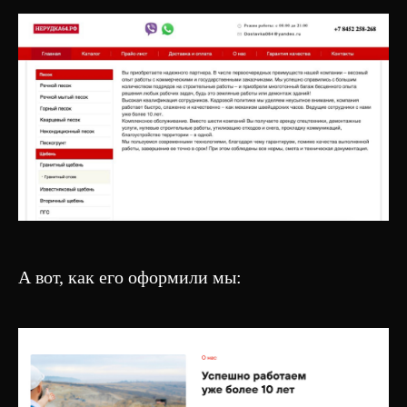
Презентация
SEO-продвижение
Дизайн интерфейсов
ВОЗНИКЛИ ВОПРОСЫ?
Напишите нам на почту:
info@crocobusiness.com
А вот, как его оформили мы:
* запрещенная в России
экстремистская организация
Made by