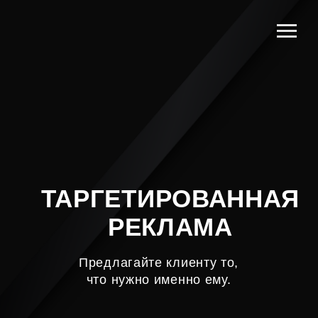
ТАРГЕТИРОВАННАЯ
РЕКЛАМА
Предлагайте клиенту то,
что нужно именно ему.
Обсудить проект